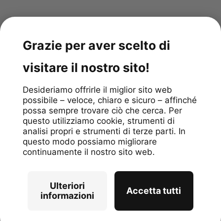
App gratuita
4.9
stars
/
299
reviews