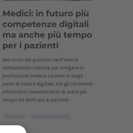
Medici: in futuro più
competenze digitali
ma anche più tempo
per i pazienti
Nei corso dei prossimi vent’anni le
competenze richieste per svolgere la
professione medica saranno in larga
parte di natura digitale, ma gli strumenti
informatici consentiranno di avere più
tempo da dedicare ai pazienti.
Studi medici
Tecnologia e Produttività