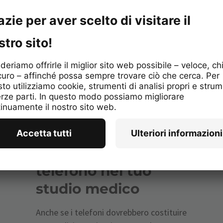
Come migliorare la
gestione del
telefono nel tuo
studio medico
Anche se i telefoni dovrebbero costituire