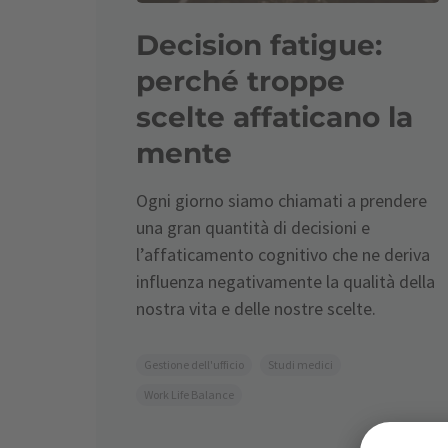
Decision fatigue:
perché troppe
scelte affaticano la
mente
Ogni giorno siamo chiamati a prendere
una gran quantità di decisioni e
l’affaticamento cognitivo che ne deriva
influenza negativamente la qualità della
nostra vita e delle nostre scelte.
Gestione dell'ufficio
Studi medici
Work Life Balance