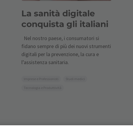
La sanità digitale
conquista gli italiani
Nel nostro paese, i consumatori si
fidano sempre di più dei nuovi strumenti
digitali per la prevenzione, la cura e
l’assistenza sanitaria.
Imprese e Professionisti
Studi medici
Tecnologia e Produttività