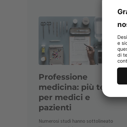
Professione
medicina: più tempo
per medici e
pazienti
Numerosi studi hanno sottolineato