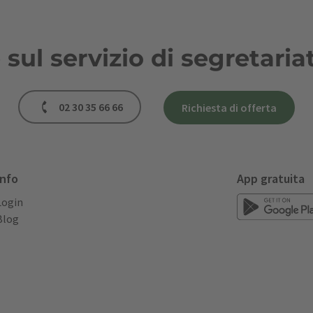
ul servizio di segretaria
02 30 35 66 66
Richiesta di offerta
Info
App gratuita
Login
Blog