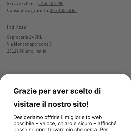
Servizio clienti:
02 3610 2290
Consulenza gratuita:
02 30 35 66 66
Indirizzo
Segretaria 24 SRL
Via Montenapoleone 8
20121 Milano, Italia
App gratuita