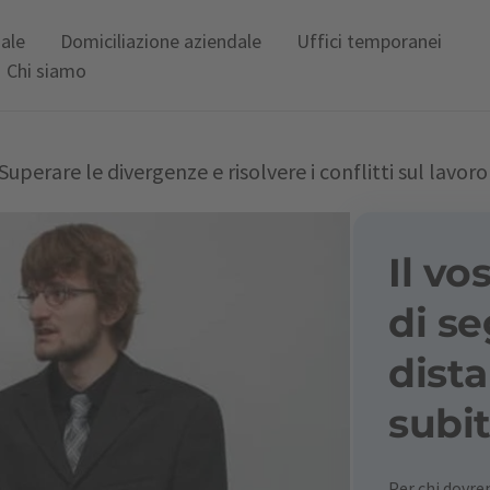
uale
Domiciliazione aziendale
Uffici temporanei
Chi siamo
Superare le divergenze e risolvere i conflitti sul lavoro
Il vo
di se
dista
subit
Per chi dovr