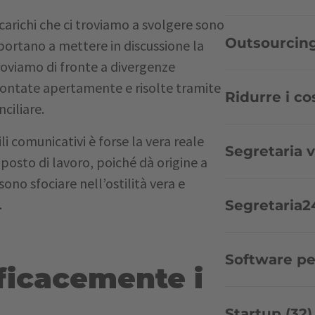
 incarichi che ci troviamo a svolgere sono
Outsourcing
i portano a mettere in discussione la
roviamo di fronte a divergenze
ontate apertamente e risolte tramite
Ridurre i cos
nciliare.
tili comunicativi è forse la vera reale
Segretaria v
 posto di lavoro, poiché dà origine a
no sfociare nell’ostilità vera e
.
Segretaria24
Software per
ficacemente i
Startup (32)