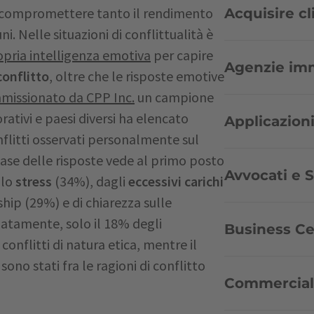
er compromettere tanto il rendimento
Acquisire cli
. Nelle situazioni di conflittualità è
opria intelligenza emotiva
per capire
Agenzie immo
conflitto
, oltre che le risposte emotive
missionato da CPP Inc.
un campione
rativi e paesi diversi ha elencato
Applicazioni
onflitti osservati personalmente sul
 base delle risposte vede al primo posto
Avvocati e St
llo
stress
(34%), dagli
eccessivi carichi
hip (29%) e di chiarezza sulle
unatamente, solo il 18% degli
Business Ce
 conflitti di natura etica, mentre il
ono stati fra le ragioni di conflitto
Commercialis