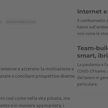
Internet 
Il cambiamento c
i
Imprese e Professionisti
hanno sull’ambie
così come le stra
Team-buil
smart, ibr
La pandemia e l’
a tensione e azzerano la motivazione e
COVID-19 hanno a
arare a conciliare prospettive diverse.
del lavoro in gen
particolare.
avoro così come nella vita privata, ma
nte e in maniera appropriata, i