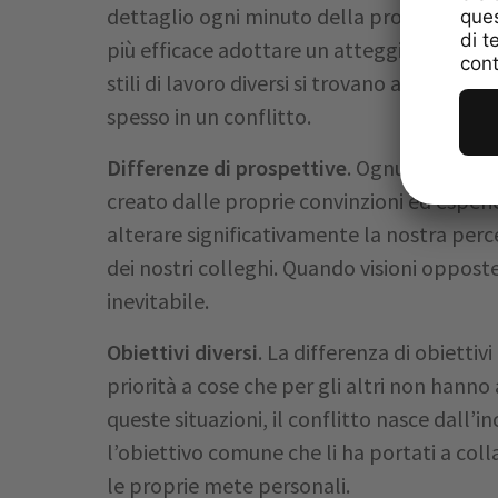
dettaglio ogni minuto della propria giorna
più efficace adottare un atteggiamento 
stili di lavoro diversi si trovano a dover co
spesso in un conflitto.
Differenze di prospettive
. Ognuno di noi 
creato dalle proprie convinzioni ed esperi
alterare significativamente la nostra perc
dei nostri colleghi. Quando visioni opposte
inevitabile.
Obiettivi diversi
. La differenza di obiettivi
priorità a cose che per gli altri non hanno
queste situazioni, il conflitto nasce dall’in
l’obiettivo comune che li ha portati a col
le proprie mete personali.