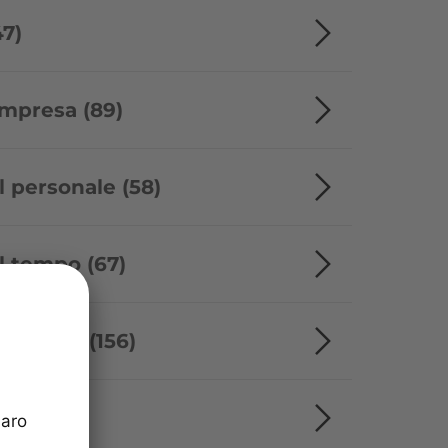
47)
impresa (89)
l personale (58)
l tempo (67)
'ufficio (156)
ti (4)