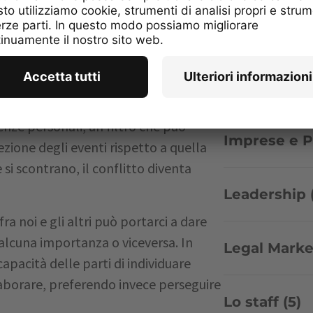
ta lavorativa, mentre altri trovano
meno strutturato. Quando persone con
Idee imprend
llaborare, l’incompatibilità sfocia
Idee per le 
vede il mondo attraverso un filtro
enze personali, un filtro che può
Imprese e Pr
ezione degli eventi rispetto a quella
 si scontrano, il conflitto diventa
Leadership 
 fra noi e gli altri può portarci a dare
 alcuna importanza o viceversa. In
Legal Marke
capacità delle parti di individuare
laborare, preferendo invece perseguire
Lo staff (5)