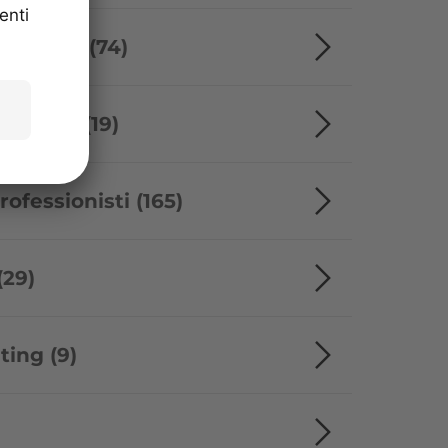
itoriali (74)
vacanze (19)
ofessionisti (165)
(29)
ting (9)