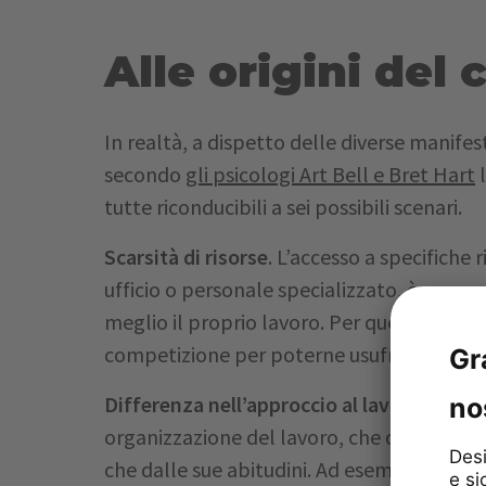
Alle origini del 
In realtà, a dispetto delle diverse manifes
secondo
gli psicologi Art Bell e Bret Hart
l
tutte riconducibili a sei possibili scenari.
Scarsità di risorse
. L’accesso a specifiche
ufficio o personale specializzato, è spess
meglio il proprio lavoro. Per questo quando
competizione per poterne usufruire scaten
Differenza nell’approccio al lavoro
. Ciasc
organizzazione del lavoro, che dipende tan
che dalle sue abitudini. Ad esempio, per 