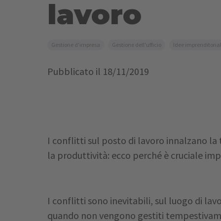
lavoro
Gestione d'impresa
Gestione dell'ufficio
Idee imprenditorial
Pubblicato il
18/11/2019
I conflitti sul posto di lavoro innalzano l
la produttività: ecco perché è cruciale imp
I conflitti sono inevitabili, sul luogo di l
quando non vengono gestiti tempestivame