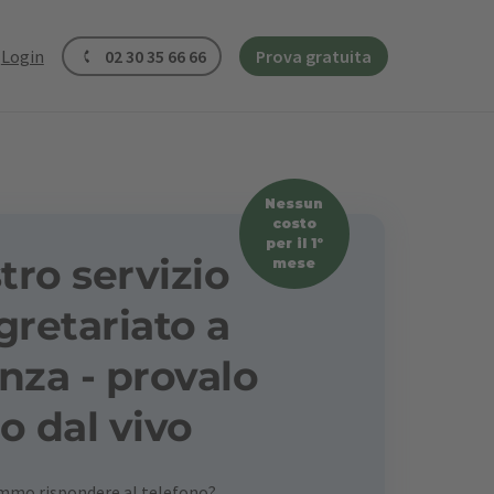
Login
02 30 35 66 66
Prova gratuita
Nessun
costo
per il 1º
stro servizio
mese
gretariato a
nza - provalo
o dal vivo
emmo rispondere al telefono?