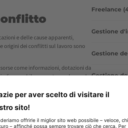
Freelance (
conflitto
Gestione d'
tazioni e delle cause apparenti,
e origini dei conflitti sul lavoro sono
Gestione de
 risorse come informazioni, dotazioni da
Gestione de
o indispensabile per poter svolgere al
 una risorsa è insufficiente, la
a conflitti.
Gestione dell
uno di noi ha il proprio metodo di
to dalle sue inclinazioni personali
I nostri clien
alcuni è necessario programmare nel