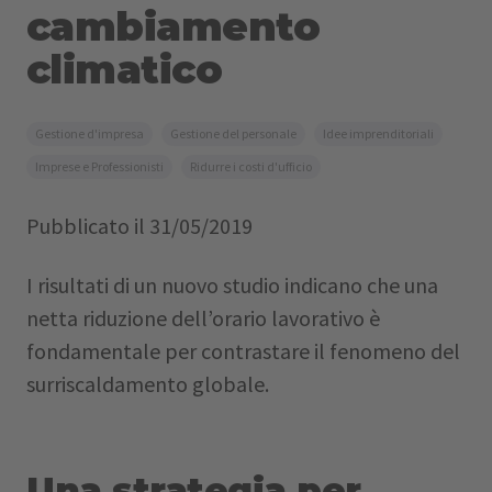
cambiamento
climatico
Gestione d'impresa
Gestione del personale
Idee imprenditoriali
Imprese e Professionisti
Ridurre i costi d'ufficio
Pubblicato il
31/05/2019
I risultati di un nuovo studio indicano che una
netta riduzione dell’orario lavorativo è
fondamentale per contrastare il fenomeno del
surriscaldamento globale.
Una strategia per