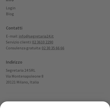
Login
Blog
Contatti
E-mail:
info@segretaria24.it
Servizio clienti:
02 3610 2290
Consulenza gratuita:
02 30 35 66 66
Indirizzo
Segretaria 24 SRL
Via Montenapoleone 8
20121 Milano, Italia
App gratuita