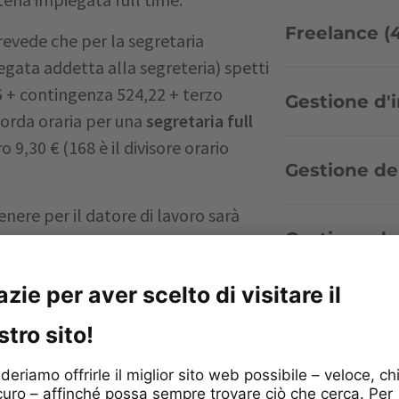
Freelance (
revede che per la segretaria
egata addetta alla segreteria) spetti
6 + contingenza 524,22 + terzo
Gestione d'
lorda oraria per una
segretaria full
o 9,30 € (168 è il divisore orario
Gestione de
nere per il datore di lavoro sarà
Gestione de
olati i
contributi previdenziali Inps a
Gestione dell
o aventi aliquota pari al
28,98 per
e saranno di 6.344,45 €. Il contributo
ll’11 per mille, sarà invece pari
I nostri clien
 del TFR da accantonare, che sarà pari a