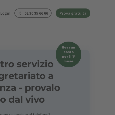
Login
02 30 35 66 66
Prova gratuita
Nessun
costo
per il 1º
stro servizio
mese
gretariato a
nza - provalo
o dal vivo
emmo rispondere al telefono?