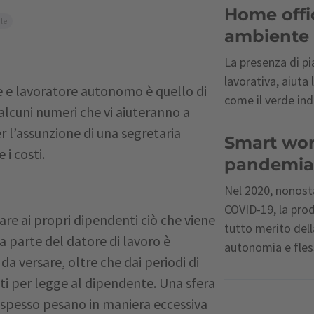
Home offic
le
ambiente 
La presenza di pia
lavorativa, aiuta
ore e lavoratore autonomo è quello di
come il verde ind
 alcuni numeri che vi aiuteranno a
er l’assunzione di una segretaria
Smart work 
 i costi.
pandemia c
Nel 2020, nonosta
COVID-19, la prod
are ai propri dipendenti ciò che viene
tutto merito dell
parte del datore di lavoro è
autonomia e fless
da versare, oltre che dai periodi di
ti per legge al dipendente. Una sfera
 spesso pesano in maniera eccessiva