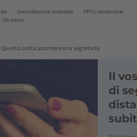
uale
Domiciliazione aziendale
Uffici temporanei
Chi siamo
Quanto costa assumere una segretaria
Il vo
di se
dista
subit
Per chi dovr