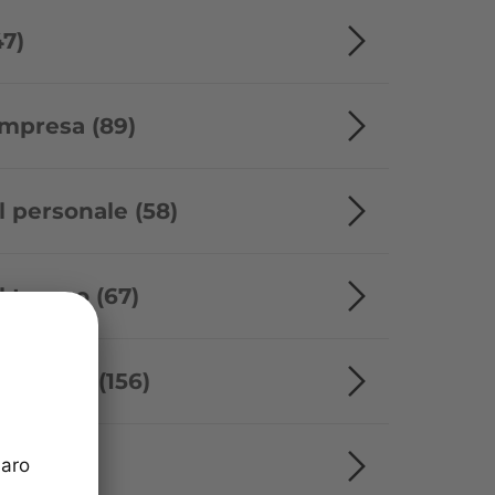
47)
impresa (89)
l personale (58)
l tempo (67)
'ufficio (156)
ti (4)