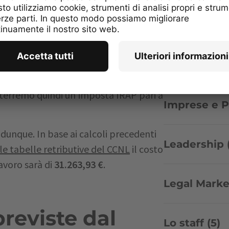
Idee imprend
 sommando la retribuzione annua
tamento di fine rapporto. Nel caso che
imponibile sarà di 21.892,50 € +
Idee per le 
9.858,62 €. A questo importo va
Otterremo quindi un’imposta IRAP pari a
Imprese e Pr
 dunque. In base ai calcoli precedenti
Leadership 
lle tabelle retributive del CCNL
il costo
lavoro sarà di
31.263,93 €
.
Legal Marke
reviste dal
Lo staff (5)