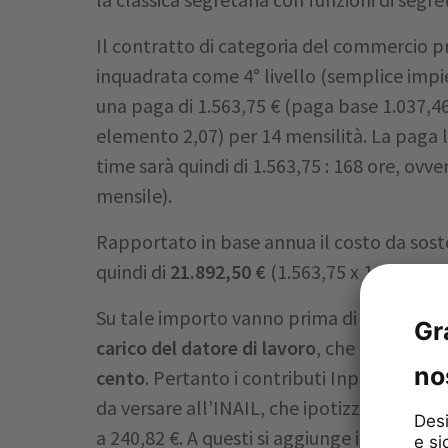
Il contratto di categoria del commercio p
inquadrata come 4° livello (semplice impi
una paga di 1.563,75 € (paga base 1.037,4
elemento 2,07) per 14 mensilità. La paga 
time sarà quindi di 1.563,75 : 168 ore, ovver
mensile).
Rapportato in base annua il costo da soste
quindi di
21.892,50 €
(1.563,75 x 14).
Su tale importo vanno prima di tutto cdalc
carico del datore di lavoro
, che ipotizziam
cento
. Pertanto i contributi Inps da versar
da versare all’INAIL, che ipotizziamo pari a
a 240,82 €. A questi si aggiunge il calcolo