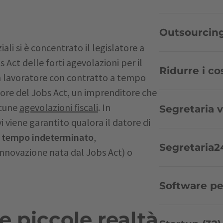
Outsourcing
ali si è concentrato il legislatore a
Act delle forti agevolazioni per il
Ridurre i cos
un lavoratore con contratto a tempo
gore del Jobs Act, un imprenditore che
lcune
agevolazioni fiscali
. In
Segretaria v
ivi viene garantito qualora il datore di
a tem
po indeterminato
,
Segretaria24
innovazione nata dal Jobs Act) o
Software per
le piccole realtà