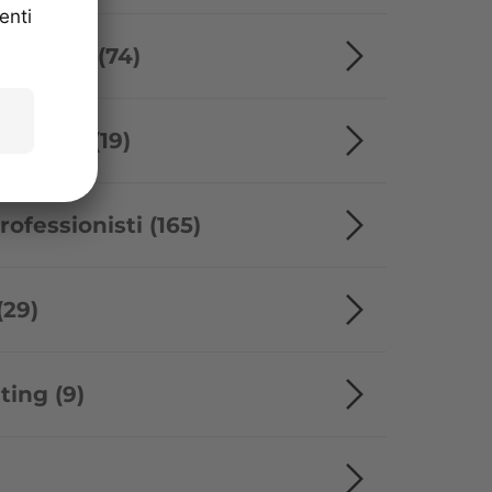
itoriali (74)
vacanze (19)
ofessionisti (165)
(29)
ting (9)