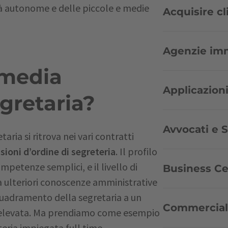
ità autonome e delle piccole e medie
Acquisire cli
Agenzie immo
 media
Applicazioni
gretaria?
Avvocati e St
aria si ritrova nei vari contratti
ioni d’ordine di segreteria
. Il profilo
petenze semplici, e il livello di
Business Ce
 ulteriori conoscenze amministrative
nquadramento della segretaria a un
Commercialis
iù elevata. Ma prendiamo come esempio
teria impiegata full time.