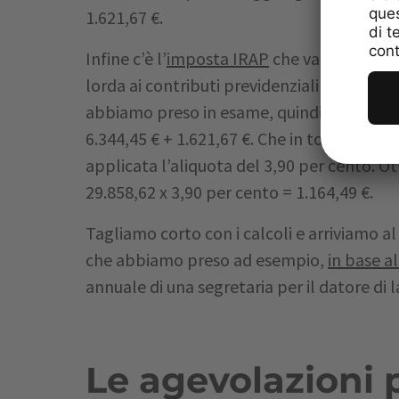
1.621,67 €.
Infine c’è l’
imposta IRAP
che va calcolata
lorda ai contributi previdenziali e al trat
abbiamo preso in esame, quindi, il totale 
6.344,45 € + 1.621,67 €. Che in totale fa 2
applicata l’aliquota del 3,90 per cento. 
29.858,62 x 3,90 per cento = 1.164,49 €.
Tagliamo corto con i calcoli e arriviamo al
che abbiamo preso ad esempio,
in base a
annuale di una segretaria per il datore di 
Le agevolazioni p