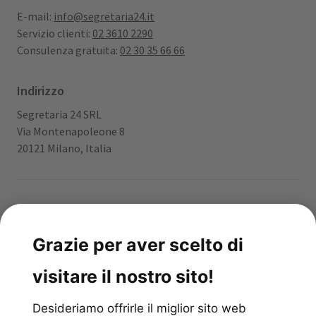
E-mail:
info@segretaria24.it
Servizio clienti:
02 3610 2290
Consulenza gratuita:
02 30 35 66 66
Indirizzo
Segretaria 24 SRL
Via Montenapoleone 8
20121 Milano, Italia
App gratuita