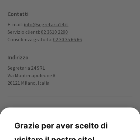
Contatti
E-mail:
info@segretaria24.it
Servizio clienti:
02 3610 2290
Consulenza gratuita:
02 30 35 66 66
Indirizzo
Segretaria 24 SRL
Via Montenapoleone 8
20121 Milano, Italia
App gratuita