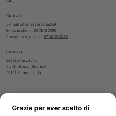
Blog
Contatti
E-mail:
info@segretaria24.it
Servizio clienti:
02 3610 2290
Consulenza gratuita:
02 30 35 66 66
Indirizzo
Segretaria 24 SRL
Via Montenapoleone 8
20121 Milano, Italia
App gratuita