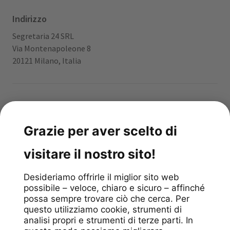
Indirizzo
Segretaria 24 SRL
Via Montenapoleone 8
20121 Milano, Italia
App gratuita
4.9
stars
/
299
reviews