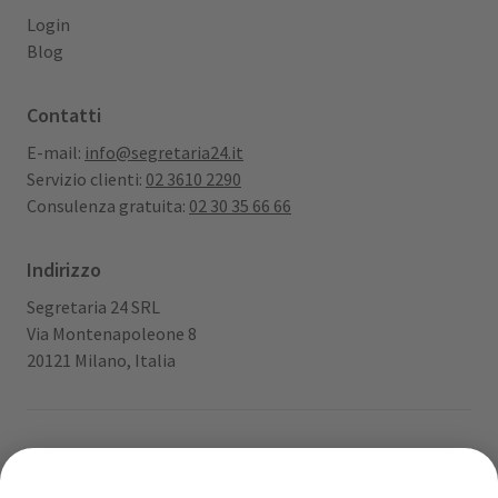
Login
Blog
Contatti
E-mail:
info@segretaria24.it
Servizio clienti:
02 3610 2290
Consulenza gratuita:
02 30 35 66 66
Indirizzo
Segretaria 24 SRL
Via Montenapoleone 8
20121 Milano, Italia
App gratuita