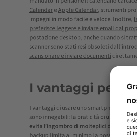
mandato in pensione il calendario cartac
Calendar
e
Apple Calendar
, strumenti pr
impegni in modo facile e veloce. Inoltre,
l
preferisce leggere e inviare email dal pr
postazione desktop, anche quando si tratta
scanner sono stati resi obsoleti dall’intro
scansionare e inviare documenti
direttame
I vantaggi per la
I vantaggi di usare uno smartphone per ges
sono innegabili: la praticità di
usare un un
evita l’ingombro di molteplici dispositivi
e
backup limita al minimo la possibilità di p