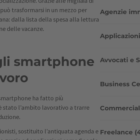
ocializzazione. Grazie alle migliaia di
 può trasformarsi in un mezzo per
Agenzie immo
ana: dalla lista della spesa alla lettura
one delle vacanze.
Applicazioni
gli smartphone
Avvocati e St
avoro
Business Ce
i smartphone ha fatto più
 stato l’ambito lavorativo a trarre
Commercialis
duzione.
nisti, sostituito l’antiquata agenda e
Freelance (