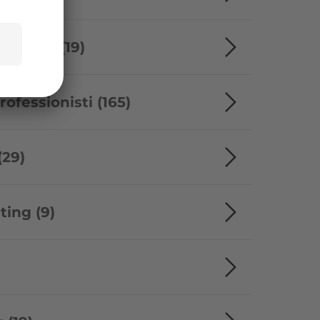
vacanze (19)
ofessionisti (165)
(29)
ting (9)