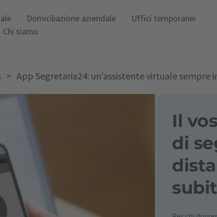
uale
Domiciliazione aziendale
Uffici temporanei
Chi siamo
a
>
App Segretaria24: un’assistente virtuale sempre i
Il vo
di se
dista
subit
Per chi dovr