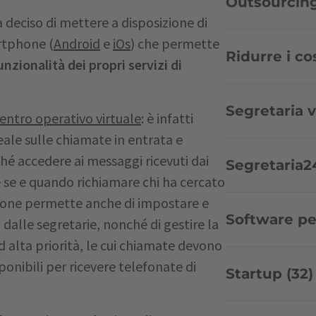
Outsourcing
 deciso di mettere a disposizione di
artphone (
Android
e
iOs
) che permette
Ridurre i cos
nzionalità dei propri servizi di
Segretaria v
centro operativo virtuale
: è infatti
eale sulle chiamate in entrata e
hé accedere ai messaggi ricevuti dai
Segretaria24
e se e quando richiamare chi ha cercato
azione permette anche di impostare e
Software per
alle segretarie, nonché di gestire la
 ad alta priorità, le cui chiamate devono
onibili per ricevere telefonate di
Startup (32)