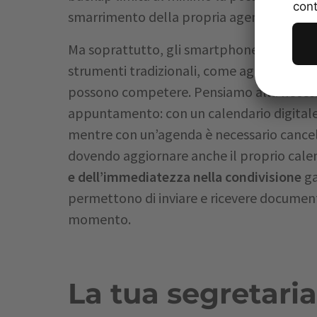
smarrimento della propria agenda o del p
Ma soprattutto, gli smartphone offrono un
strumenti tradizionali, come agende, cale
possono competere. Pensiamo alla necessi
appuntamento: con un calendario digitale
mentre con un’agenda è necessario cancell
dovendo aggiornare anche il proprio calen
e dell’immediatezza nella condivisione
ga
permettono di inviare e ricevere documenti
momento.
La tua segretari