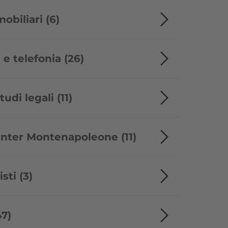
biliari (6)
 e telefonia (26)
udi legali (11)
nter Montenapoleone (11)
ti (3)
47)