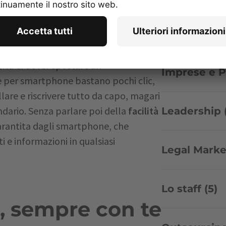
roprio blocco per appunti.
Idee per le 
’adattabilità con la quale gli
ndari e segreterie telefoniche, non
tà di dover spostare un
Imprese e Pr
 per smartphone bastano pochi clic,
are e riscrivere tutto da capo, magari
dario. Senza parlare poi della
facilità
Leadership 
rantita dagli smartphone, che
 e informazioni in qualsiasi
Legal Marke
Lo staff (5)
a, sempre con te