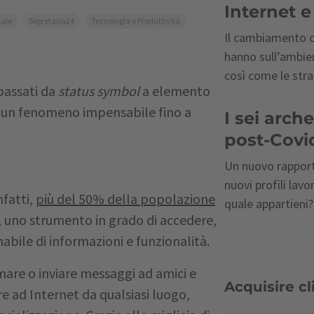
Internet 
uale
Segretaria24
Tecnologia e Produttività
Il cambiamento c
hanno sull’ambie
così come le stra
passati da
status symbol
a elemento
a, un fenomeno impensabile fino a
I sei arche
post-Covi
Un nuovo rapport
nuovi profili lavo
nfatti,
più del 50% della popolazione
quale appartieni?
, uno strumento in grado di accedere,
abile di informazioni e funzionalità.
are o inviare messaggi ad amici e
Acquisire cli
re ad Internet da qualsiasi luogo,