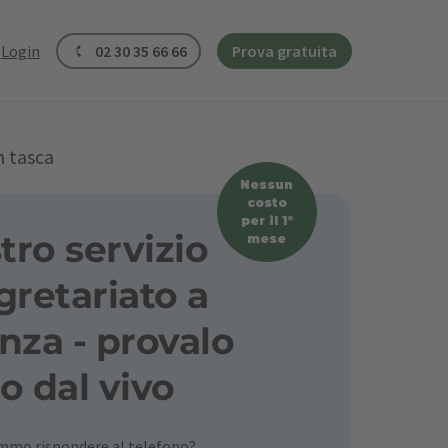
Login
02 30 35 66 66
Prova gratuita
n tasca
Nessun
costo
per il 1º
stro servizio
mese
gretariato a
nza - provalo
o dal vivo
emmo rispondere al telefono?