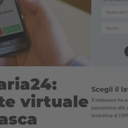
aria24:
Scegli il 
te virtuale
Il telelavoro ha 
passassimo allo 
tasca
lavorativa al 10