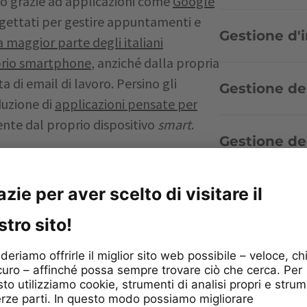
eo grazie ad applicazioni come
Google
ogettati per gestire appuntamenti e
Gestione d'
a maggior parte degli italiani
oprio smartphone
, anziché dalla propria
 di email di lavoro. Persino gli
Gestione de
duzione di
applicazioni pensate per
nte dal proprio dispositivo
smart
.
Gestione de
 produttività
Gestione dell
tire necessità e impegni lavorativi
I nostri clien
ico strumento per diverse funzioni
 la possibilità di effettuare frequenti
Idee imprend
erdere il proprio lavoro a causa dello