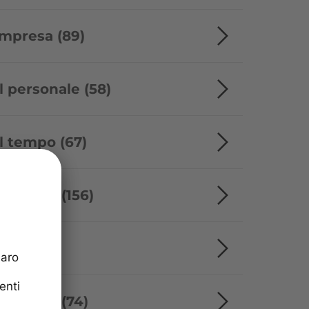
impresa (89)
l personale (58)
l tempo (67)
'ufficio (156)
ti (4)
itoriali (74)