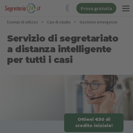
Prova gratuita
Esempi di utilizzo
>
Casi di studio
>
Gestione emergenze
Servizio di segretariato
a distanza intelligente
per tutti i casi
Ottieni €50 di
credito iniziale!