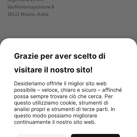
Via Montenapoleone 8
20121 Milano, Italia
App gratuita
4.9
stars
/
299
reviews