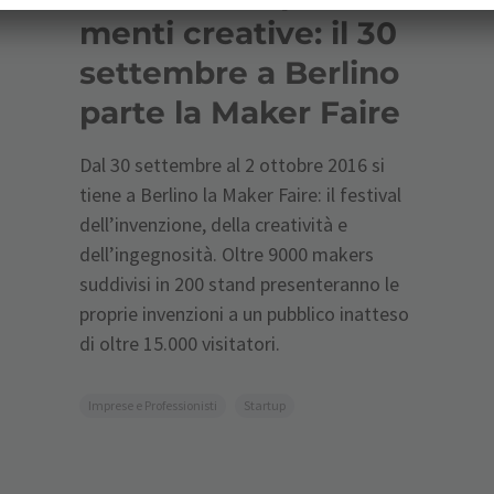
menti creative: il 30
settembre a Berlino
parte la Maker Faire
Dal 30 settembre al 2 ottobre 2016 si
tiene a Berlino la Maker Faire: il festival
dell’invenzione, della creatività e
dell’ingegnosità. Oltre 9000 makers
suddivisi in 200 stand presenteranno le
proprie invenzioni a un pubblico inatteso
di oltre 15.000 visitatori.
Imprese e Professionisti
Startup