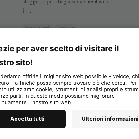
blogger, o per chi già scrive per il web
[…]
Acquisire clienti
Freelance
Imprese e Professionisti
Startup
Last minute per