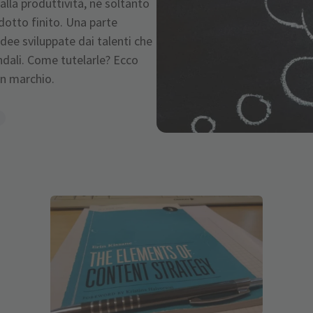
alla produttività, né soltanto
odotto finito. Una parte
idee sviluppate dai talenti che
ndali. Come tutelarle? Ecco
un marchio.