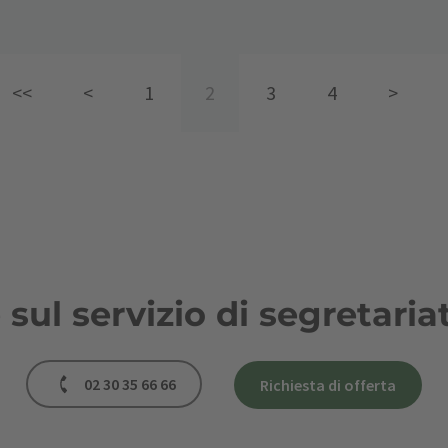
<<
<
1
2
3
4
>
ul servizio di segretaria
02 30 35 66 66
Richiesta di offerta