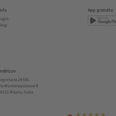
Info
App gratuita
Login
Blog
Indirizzo
Segretaria 24 SRL
Via Montenapoleone 8
20121 Milano, Italia