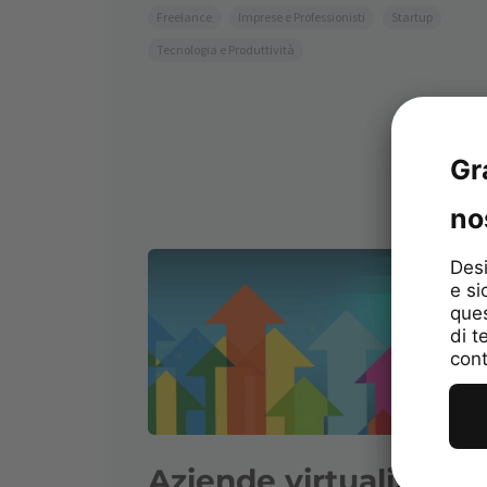
Freelance
Imprese e Professionisti
Startup
Tecnologia e Produttività
Aziende virtuali: un