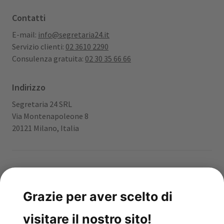
Contatti
E-mail:
info@segretaria24.it
Servizio clienti:
02 3610 2290
Consulenza gratuita:
02 30 35 66 66
Indirizzo
Segretaria 24 SRL
Via Montenapoleone 8
20121 Milano, Italia
App gratuita