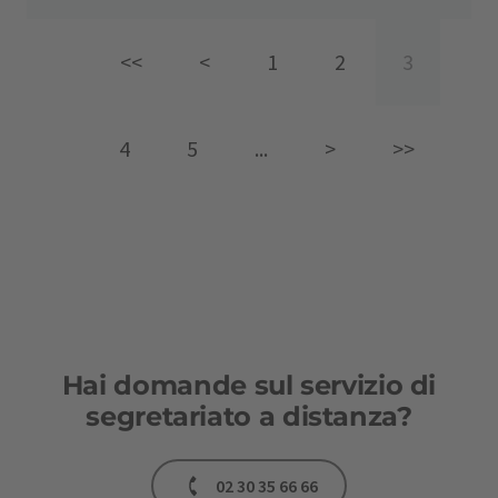
<<
<
1
2
3
4
5
...
>
>>
Hai domande sul servizio di
segretariato a distanza?
02 30 35 66 66